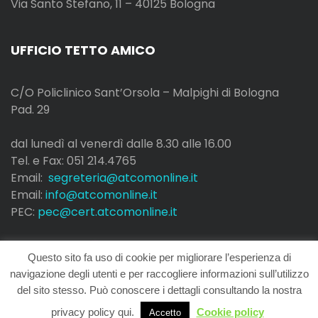
Via Santo Stefano, 11 – 40125 Bologna
UFFICIO TETTO AMICO
C/O Policlinico Sant’Orsola – Malpighi di Bologna
Pad. 29
dal lunedì al venerdì dalle 8.30 alle 16.00
Tel. e Fax: 051 214.4765
Email:
segreteria@atcomonline.it
Email:
info@atcomonline.it
PEC:
pec@cert.atcomonline.it
Questo sito fa uso di cookie per migliorare l’esperienza di
navigazione degli utenti e per raccogliere informazioni sull’utilizzo
del sito stesso. Può conoscere i dettagli consultando la nostra
Copyright © All right reserved
privacy policy qui.
Cookie policy
Accetto
Gutenbiz
Created By
Rise Themes